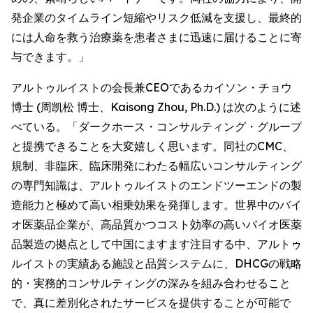
発企業のタイムライン短縮やリスク低減を支援し、最終的
には人命を救う治療薬を患者さまに迅速に届けることに寄
与できます。」
アルトゥルイストの会長兼CEOであるカイソン・チョウ
博士 (周凯松 博士、Kaisong Zhou, Ph.D.) は次のように述
べている。「ダークホース・コンサルティング・グループ
と提携できることを大変嬉しく思います。同社のCMC、
規制、非臨床、臨床開発にわたる幅広いコンサルティング
の専門知識は、アルトゥルイストのエンドツーエンドの製
造能力と極めて高い相乗効果を発揮します。世界中のバイ
オ医薬品企業が、高品質かつコスト効率の高いバイオ医薬
品製造の拠点として中国にますます注目する中、アルトゥ
ルイストの実績ある施設と品質システムに、DHCGの戦略
的・実務的コンサルティングの深みを組み合わせること
で、真に差別化されたサービスを提供することが可能で