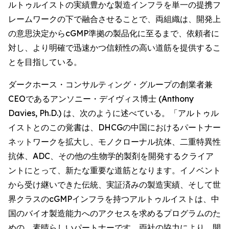
ルトゥルイストの実績豊かな製造インフラを単一の提携フ
レームワークの下で融合させることで、両組織は、開発上
の意思決定からcGMP準拠の製品化に至るまで、依頼者に
対し、より明確で迅速かつ信頼性の高い道筋を提供するこ
とを目指している。
ダークホース・コンサルティング・グループの創業者兼
CEOであるアンソニー・デイヴィス博士 (Anthony
Davies, Ph.D.) は、次のように述べている。「アルトゥル
イストとのこの覚書は、DHCGの中国におけるパートナー
ネットワークを拡大し、モノクローナル抗体、二重特異性
抗体、ADC、その他の生物学的製剤を開発するクライア
ントにとって、新たな重要な道筋となります。イノベント
から受け継いできた伝統、実証済みの製造実績、そして世
界クラスのcGMPインフラを持つアルトゥルイストは、中
国のバイオ製造能力へのアクセスを求めるプログラムのた
めの、素晴らしいパートナーです。両社の協力により、開