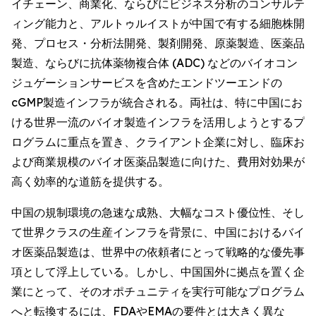
イチェーン、商業化、ならびにビジネス分析のコンサルテ
ィング能力と、アルトゥルイストが中国で有する細胞株開
発、プロセス・分析法開発、製剤開発、原薬製造、医薬品
製造、ならびに抗体薬物複合体 (ADC) などのバイオコン
ジュゲーションサービスを含めたエンドツーエンドの
cGMP製造インフラが統合される。両社は、特に中国にお
ける世界一流のバイオ製造インフラを活用しようとするプ
ログラムに重点を置き、クライアント企業に対し、臨床お
よび商業規模のバイオ医薬品製造に向けた、費用対効果が
高く効率的な道筋を提供する。
中国の規制環境の急速な成熟、大幅なコスト優位性、そし
て世界クラスの生産インフラを背景に、中国におけるバイ
オ医薬品製造は、世界中の依頼者にとって戦略的な優先事
項として浮上している。しかし、中国国外に拠点を置く企
業にとって、そのオポチュニティを実行可能なプログラム
へと転換するには、FDAやEMAの要件とは大きく異な