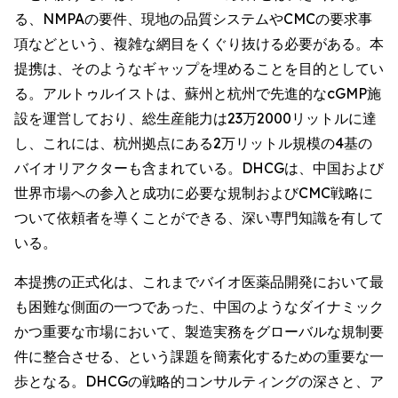
る、NMPAの要件、現地の品質システムやCMCの要求事
項などという、複雑な網目をくぐり抜ける必要がある。本
提携は、そのようなギャップを埋めることを目的としてい
る。アルトゥルイストは、蘇州と杭州で先進的なcGMP施
設を運営しており、総生産能力は23万2000リットルに達
し、これには、杭州拠点にある2万リットル規模の4基の
バイオリアクターも含まれている。DHCGは、中国および
世界市場への参入と成功に必要な規制およびCMC戦略に
ついて依頼者を導くことができる、深い専門知識を有して
いる。
本提携の正式化は、これまでバイオ医薬品開発において最
も困難な側面の一つであった、中国のようなダイナミック
かつ重要な市場において、製造実務をグローバルな規制要
件に整合させる、という課題を簡素化するための重要な一
歩となる。DHCGの戦略的コンサルティングの深さと、ア